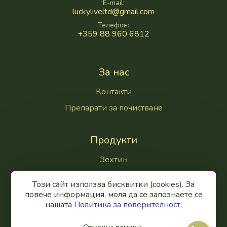
E-mail
luckyliveltd@gmail.com
Телефон
+359 88 960 6812
За нас
Контакти
Препарати за почистване
Продукти
Зехтин
Маслиново масло
Този сайт използва бисквитки (cookies). За
Маслини
повече информация, моля да се запознаете се
нашaтa
Политика за поверителност
.